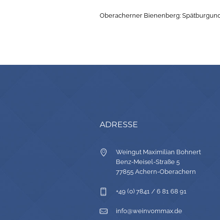
Oberacherner Bienenberg: Spätburgun
ADRESSE
Weingut Maximilian Bohnert
Benz-Meisel-Straße 5
77855 Achern-Oberachern
+49 (0) 7841 / 6 81 68 91
info@weinvommax.de